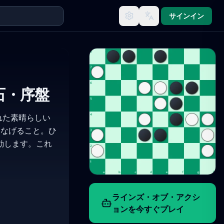
サインイン
石・序盤
された素晴らしい
つなげること。ひ
動します。これ
ラインズ・オブ・アクシ
ョンを今すぐプレイ