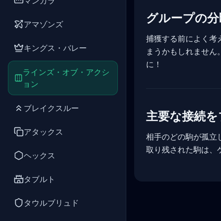
マンカラ
グループの分
アマゾンズ
捕獲する前によく考
キングス・バレー
まうかもしれません
に！
ラインズ・オブ・アクシ
ョン
ブレイクスルー
主要な接続を
アタックス
相手のどの駒が孤立
取り残された駒は、
ヘックス
タブルト
タウルブリュド