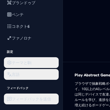
ブランドゥブ
ペンテ
コネクト6
ファノロナ
設定
テーマと駒
言語
Play Abstract Gam
ブラウザで抽象戦略ボ
フィードバック
イ。10以上のAIレベ
は同じデバイスで友達
フィードバックを送信
ルールを学び、進捗を
増え続けるボードゲー