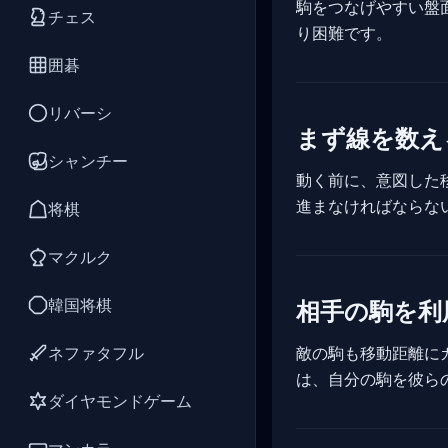
駒をつなげやすい盤
チェス
り困難です。
囲碁
リバーシ
まず線を数え
シャンチー
動く前に、意図した
進まなければならな
将棋
マクルク
韓国将棋
相手の駒を利
敵の駒も移動距離に
ネファタフル
は、自分の駒を彼ら
ダイヤモンドゲーム