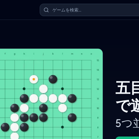
五
で
5つ