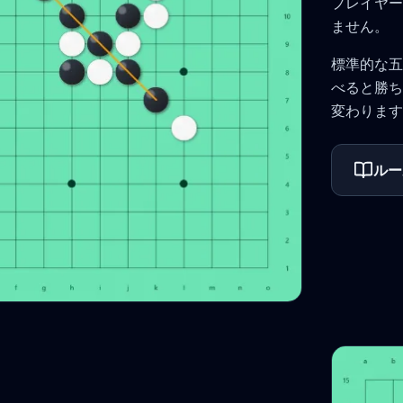
プレイヤー
ません。
標準的な五
べると勝ち
変わります
ルー