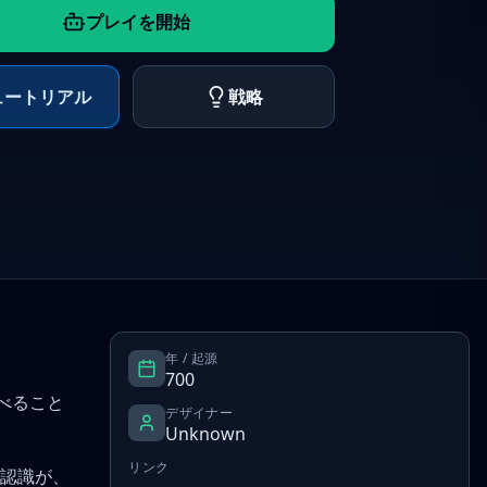
プレイを開始
ュートリアル
戦略
年 / 起源
700
べること
デザイナー
Unknown
リンク
認識が、