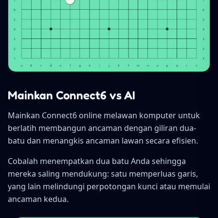
Mainkan Connect6 vs AI
Mainkan Connect6 online melawan komputer untuk
berlatih membangun ancaman dengan giliran dua-
batu dan menangkis ancaman lawan secara efisien.
Cobalah menempatkan dua batu Anda sehingga
mereka saling mendukung: satu memperluas garis,
yang lain melindungi perpotongan kunci atau memulai
ancaman kedua.