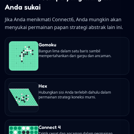
Anda sukai
Jika Anda menikmati Connect6, Anda mungkin akan
menyukai permainan papan strategi abstrak lain ini.
Gomoku
Bangun lima dalam satu baris sambil
mempertahankan dari garpu dan ancaman.
Hex
Hubungkan sisi Anda terlebih dahulu dalam
permainan strategi koneksi murni.
Connect 4
Taktik cepat dan ancaman dalam permainan