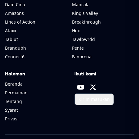
Dam Cina
Mancala
Amazons
King's Valley
Lines of Action
Breakthrough
Ataxx
Hex
Tablut
Tawlbwrdd
Brandubh
Pente
Connect6
Fanorona
Halaman
Ikuti kami
Beranda
Permainan
Kirim masukan
Tentang
Syarat
Privasi