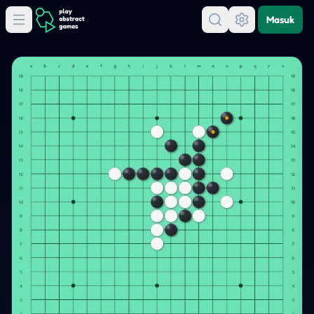
Masuk