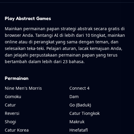
Play Abstract Games
Mainkan permainan papan strategi abstrak secara gratis di
browser Anda. Tantangi AI di lebih dari 10 tingkat, mainkan
online atau di perangkat yang sama dengan teman, dan
selesaikan teka-teki. Pelajari aturan, lacak kemajuan Anda,
dan jelajahi perpustakaan permainan papan yang terus
bertambah dalam lebih dari 23 bahasa.
Permainan
Nine Men's Morris
Connect 4
Gomoku
Dam
Catur
Go (Baduk)
Reversi
Catur Tiongkok
Shogi
Makruk
Catur Korea
Hnefatafl