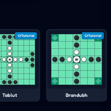
Tutorial
Tutorial
Tablut
Brandubh