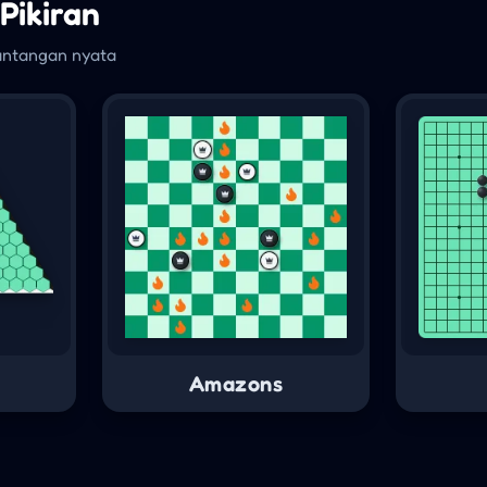
Pikiran
antangan nyata
Amazons