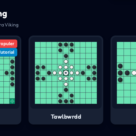
ng
ra Viking
Populer
Tutorial
Tawlbwrdd