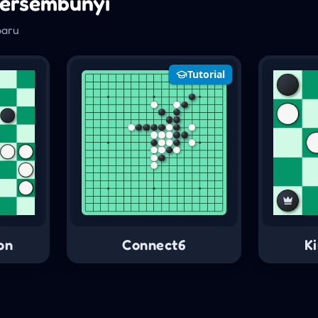
ersembunyi
baru
Tutorial
on
Connect6
Ki