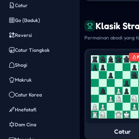
Catur
Go (Baduk)
Klasik Str
Reversi
Permainan abadi yang 
Catur Tiongkok
Shogi
Makruk
Catur Korea
Hnefatafl
Dam Cina
Catur