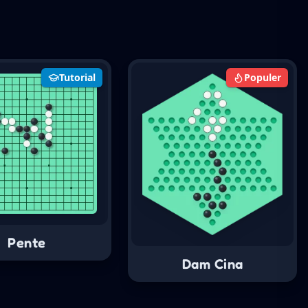
Tutorial
Populer
Pente
Dam Cina