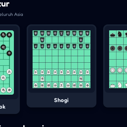
tur
seluruh Asia
Shogi
ok