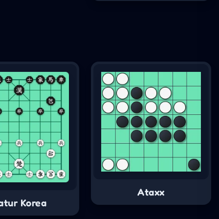
Ataxx
atur Korea