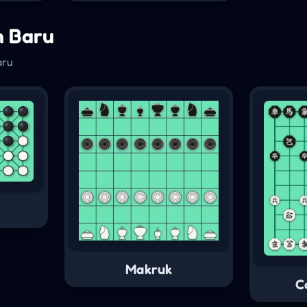
n Baru
aru
Makruk
C