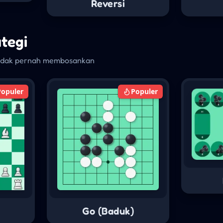
Reversi
ategi
tidak pernah membosankan
Populer
Populer
Go (Baduk)