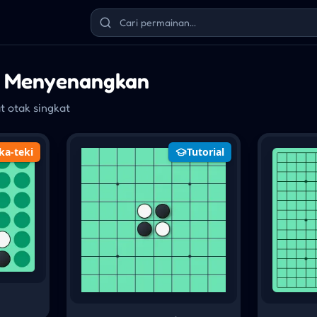
n Menyenangkan
t otak singkat
ka-teki
Tutorial