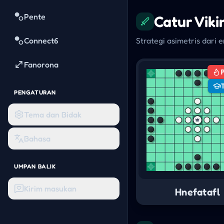
Pente
Catur Viki
Connect6
Strategi asimetris dari e
Fanorona
PENGATURAN
Tema dan Bidak
Bahasa
UMPAN BALIK
Kirim masukan
Hnefatafl