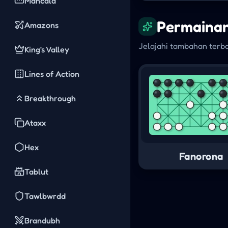
Mancala
Permaina
Amazons
Jelajahi tambahan terb
King's Valley
Lines of Action
Breakthrough
Ataxx
Hex
Fanorona
Tablut
Tawlbwrdd
Brandubh