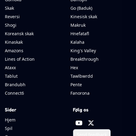
Skak
Go (Baduk)
Reversi
Kinesisk skak
Shogi
Makruk
Koreansk skak
Hnefatafl
Kinaskak
Kalaha
Amazons
King's Valley
Lines of Action
Breakthrough
Ataxx
Hex
Tablut
Tawlbwrdd
Brandubh
Pente
Connect6
Fanorona
Sider
Følg os
Hjem
Spil
Send feedback