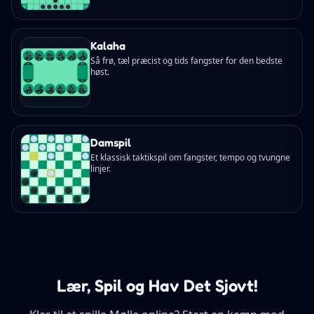
Kalaha
Så frø, tæl præcist og tids fangster for den bedste
høst.
Damspil
Et klassisk taktikspil om fangster, tempo og tvungne
linjer.
Lær, Spil og Hav Det Sjovt!