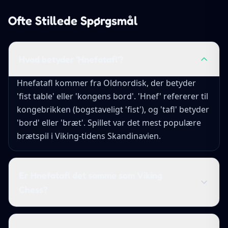
Ofte Stillede Spørgsmål
Hvad betyder 'Hnefatafl'?
Hnefatafl kommer fra Oldnordisk, der betyder
'fist table' eller 'kongens bord'. 'Hnef' refererer til
kongebrikken (bogstaveligt 'fist'), og 'tafl' betyder
'bord' eller 'bræt'. Spillet var det mest populære
brætspil i Viking-tidens Skandinavien.
Er Hnefatafl det samme som Viking
Chess?