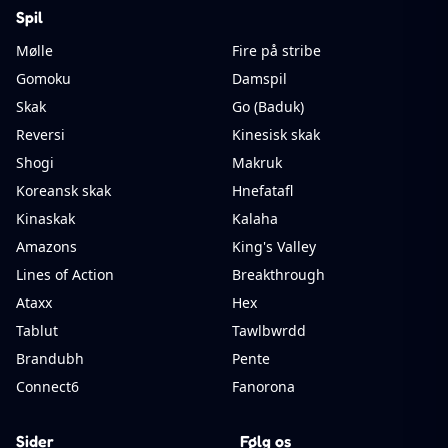
Spil
Mølle
Fire på stribe
Gomoku
Damspil
Skak
Go (Baduk)
Reversi
Kinesisk skak
Shogi
Makruk
Koreansk skak
Hnefatafl
Kinaskak
Kalaha
Amazons
King's Valley
Lines of Action
Breakthrough
Ataxx
Hex
Tablut
Tawlbwrdd
Brandubh
Pente
Connect6
Fanorona
Sider
Følg os