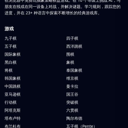
在浏览器中免费玩抽象策略棋盘游戏。在 10 个等级上挑战 AI，与
朋友在线或在同一设备上对战，并解决谜题。学习规则，跟踪您的
进度，并在 23+ 种语言中探索不断增长的经典游戏库。
游戏
九子棋
四子棋
五子棋
西洋跳棋
国际象棋
围棋
黑白棋
象棋
将棋
泰国象棋
韩国象棋
维京棋
中国跳棋
曼卡拉
亚马逊棋
国王谷
行动棋
突破棋
阿塔克斯
六贯棋
塔布卢特
陶尔布德
布兰杜布
五子棋（Pente）