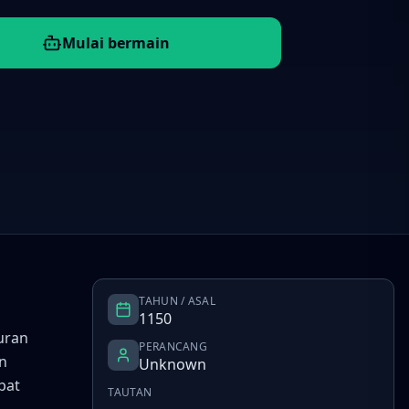
Mulai bermain
TAHUN / ASAL
1150
uran
PERANCANG
n
Unknown
pat
TAUTAN