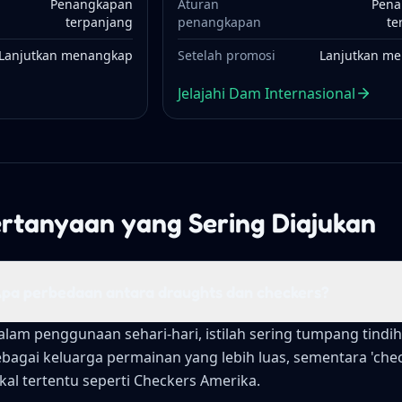
Penangkapan
Aturan
Pena
terpanjang
penangkapan
te
Lanjutkan menangkap
Setelah promosi
Lanjutkan m
Jelajahi Dam Internasional
rtanyaan yang Sering Diajukan
pa perbedaan antara draughts dan checkers?
alam penggunaan sehari-hari, istilah sering tumpang tindih
ebagai keluarga permainan yang lebih luas, sementara 'chec
okal tertentu seperti Checkers Amerika.