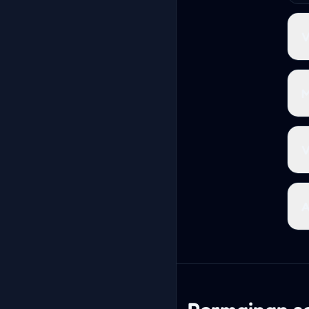
V
M
V
A