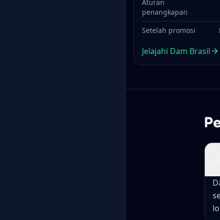
Aturan
penangkapan
Setelah promosi
Jelajahi Dam Brasil
Pe
A
D
s
l