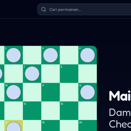
m
Mai
Dam 
Chec