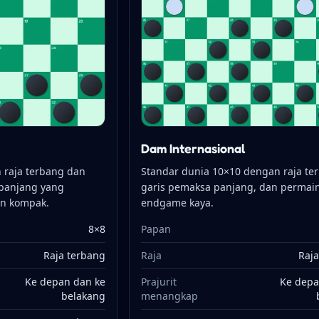
Dam Internasional
 raja terbang dan
Standar dunia 10×10 dengan raja te
rpanjang yang
garis pemaksa panjang, dan permai
an kompak.
endgame kaya.
8×8
Papan
Raja terbang
Raja
Raja
Ke depan dan ke
Prajurit
Ke depa
belakang
menangkap