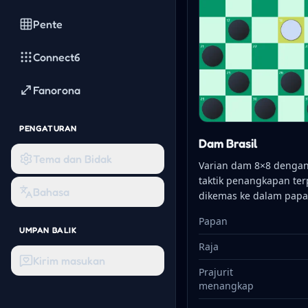
Pente
Connect6
Fanorona
PENGATURAN
Dam Brasil
Tema dan Bidak
Varian dam 8×8 dengan
taktik penangkapan te
Bahasa
dikemas ke dalam pap
Papan
UMPAN BALIK
Raja
Kirim masukan
Prajurit
menangkap