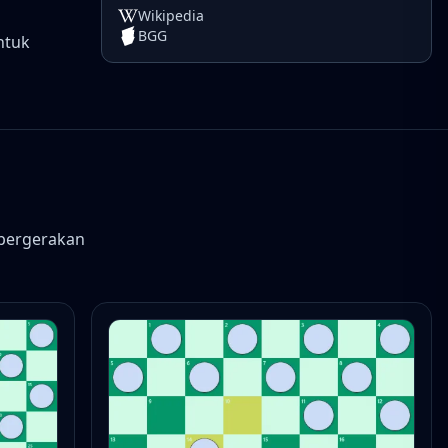
Wikipedia
BGG
ntuk
 pergerakan