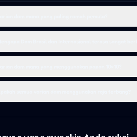
arian dam mana yang paling ramah pemula?
engapa Dam Brasil dan Internasional terasa sangat be
arian dam mana yang menggunakan papan 10×10?
pakah semua varian dam menggunakan raja terbang?