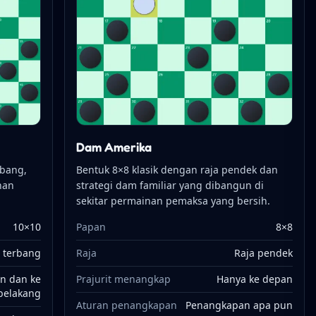
Dam Amerika
rbang,
Bentuk 8×8 klasik dengan raja pendek dan
nan
strategi dam familiar yang dibangun di
sekitar permainan pemaksa yang bersih.
10×10
Papan
8×8
 terbang
Raja
Raja pendek
n dan ke
Prajurit menangkap
Hanya ke depan
belakang
Aturan penangkapan
Penangkapan apa pun