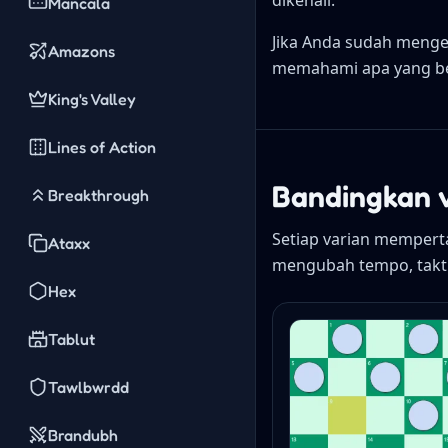
dikenali.
Mancala
Jika Anda sudah menget
Amazons
memahami apa yang ber
King's Valley
Lines of Action
Bandingkan 
Breakthrough
Setiap varian mempert
Ataxx
mengubah tempo, takt
Hex
Tablut
Tawlbwrdd
Brandubh