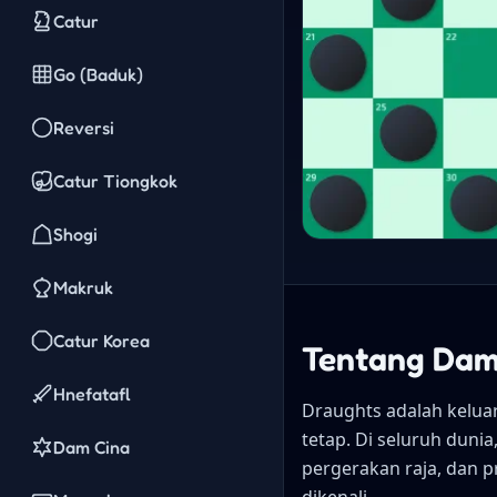
Catur
Go (Baduk)
Reversi
Catur Tiongkok
Shogi
Makruk
Catur Korea
Tentang Da
Hnefatafl
Draughts adalah kelua
tetap. Di seluruh dun
Dam Cina
pergerakan raja, dan p