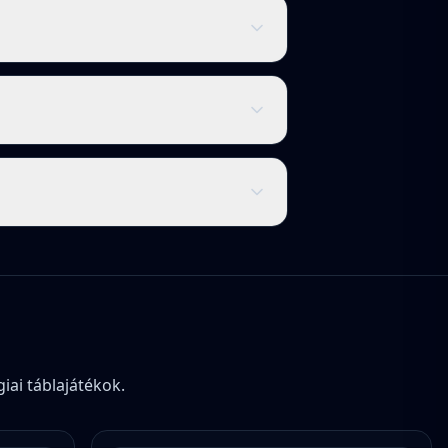
iai táblajátékok.