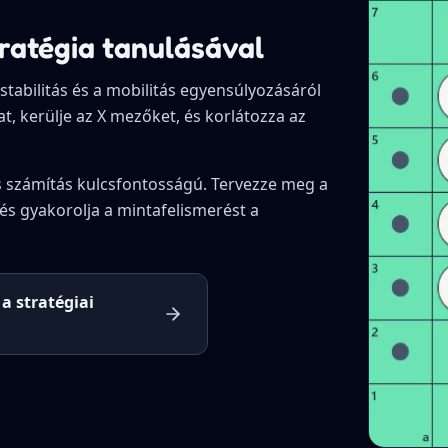
tratégia tanulásával
 stabilitás és a mobilitás egyensúlyozásáról
at, kerülje az X mezőket, és korlátozza az
 számítás kulcsfontosságú. Tervezze meg a
 és gyakorolja a mintafelismerést a
 stratégiai