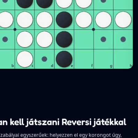
 kell játszani Reversi játékkal
szabályai egyszerűek: helyezzen el egy korongot úgy,