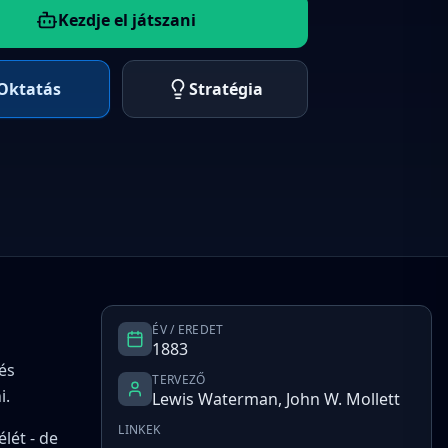
Kezdje el játszani
Oktatás
Stratégia
ÉV / EREDET
1883
és
TERVEZŐ
i.
Lewis Waterman, John W. Mollett
LINKEK
lét - de