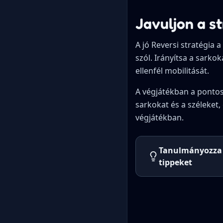
Javuljon a s
A jó Reversi stratégia a
szól. Irányítsa a sarkok
ellenfél mobilitását.
A végjátékban a pontos
sarkokat és a széleket,
végjátékban.
Tanulmányozza a
tippeket