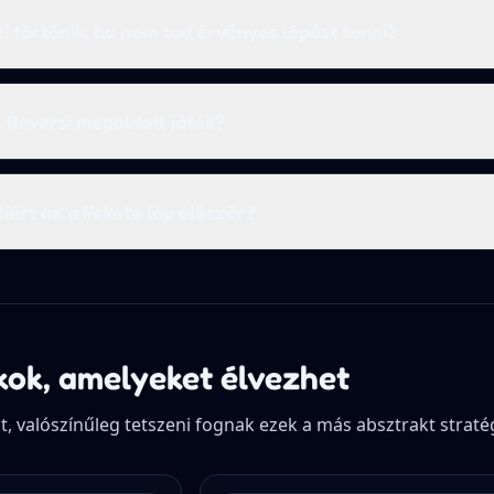
i történik, ha nem tud érvényes lépést tenni?
 Reversi megoldott játék?
iért az a Fekete lép először?
kok, amelyeket élvezhet
ot, valószínűleg tetszeni fognak ezek a más absztrakt stratég