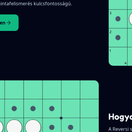
intafelismerés kulcsfontosságú.
len
Hogyan
A Reversi 