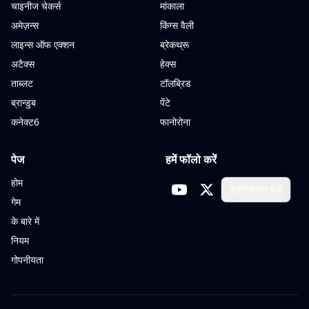
चाइनीज चेकर्स
मांकाला
अमेज़न्स
किंग्स वैली
लाइन्स ऑफ एक्शन
ब्रेकथ्रू
अटैक्स
हेक्स
ताब्लट
टॉलब्रिड
ब्रान्डुब
पेंटे
कनेक्ट6
फानोरोना
पेज
हमें फॉलो करें
होम
प्रतिक्रिया भेजें
गेम
के बारे में
नियम
गोपनीयता