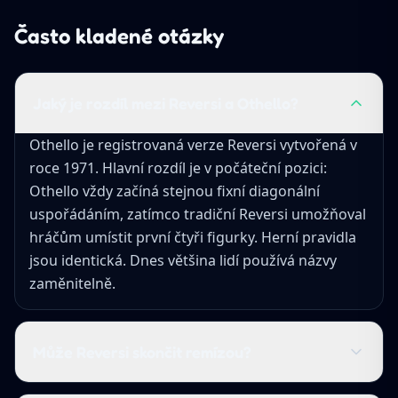
Často kladené otázky
Jaký je rozdíl mezi Reversi a Othello?
Othello je registrovaná verze Reversi vytvořená v
roce 1971. Hlavní rozdíl je v počáteční pozici:
Othello vždy začíná stejnou fixní diagonální
uspořádáním, zatímco tradiční Reversi umožňoval
hráčům umístit první čtyři figurky. Herní pravidla
jsou identická. Dnes většina lidí používá názvy
zaměnitelně.
Může Reversi skončit remízou?