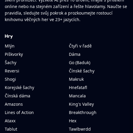
online nebo na stejném zařízení a řešte hlavolamy. Naučte se
pravidla, sledujte svůj pokrok a prozkoumejte rostoucí
knihovnu věčných her ve 23+ jazycích.
Hry
Mlýn
Čtyři v řadě
Piškvorky
Dáma
Šachy
Go (Baduk)
Reversi
Čínské šachy
Shogi
Makruk
Korejské šachy
Hnefatafl
Čínská dáma
Mancala
Amazons
King's Valley
Lines of Action
Breakthrough
Ataxx
Hex
Tablut
Tawlbwrdd