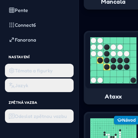
Mancala
Pente
Connect6
Fanorona
NASTAVENÍ
Témata a figurky
Jazyk
Ataxx
ZPĚTNÁ VAZBA
Odeslat zpětnou vazbu
Návod