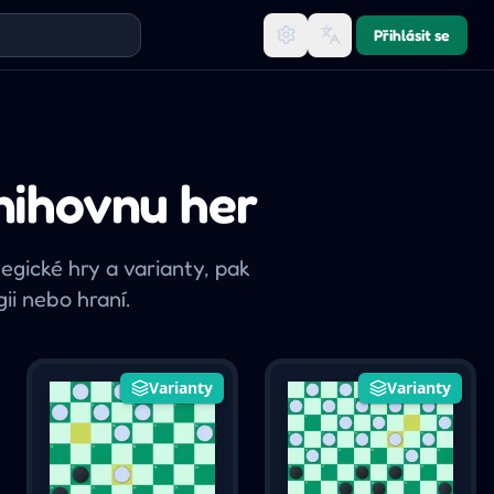
Přihlásit se
nihovnu her
gické hry a varianty, pak
ii nebo hraní.
Varianty
Varianty