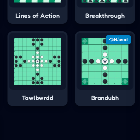
Lines of Action
Breakthrough
Návod
Tawlbwrdd
Brandubh