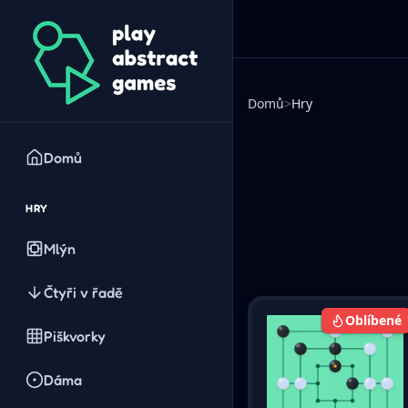
Domů
>
Hry
Domů
HRY
Mlýn
Čtyři v řadě
Oblíbené
Piškvorky
Dáma