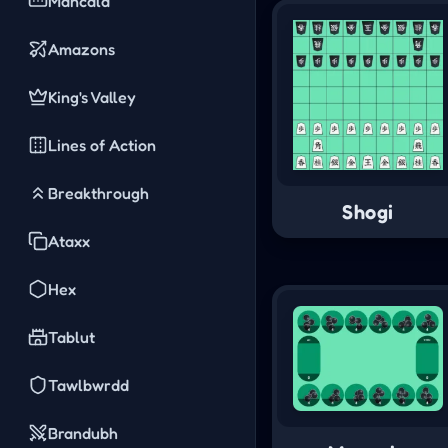
Mancala
Amazons
King's Valley
Lines of Action
Breakthrough
Shogi
Ataxx
Hex
Tablut
Tawlbwrdd
Brandubh