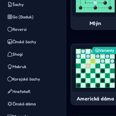
Šachy
Go (Baduk)
Mlýn
Reversi
Čínské šachy
Varianty
Shogi
Makruk
Korejské šachy
Hnefatafl
Americká dáma
Čínská dáma