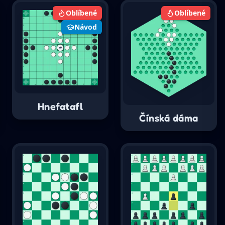
Oblíbené
Oblíbené
Návod
Hnefatafl
Čínská dáma