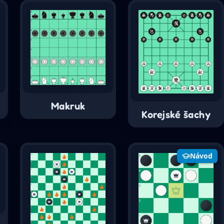
Makruk
Korejské šachy
Návod