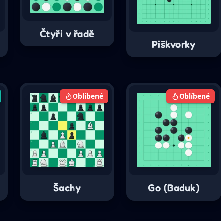
Čtyři v řadě
Piškvorky
Oblíbené
Oblíbené
Šachy
Go (Baduk)