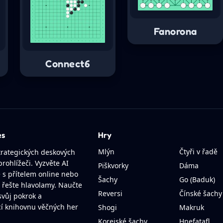
Fanorona
Connect6
es
Hry
Mlýn
Čtyři v řadě
strategických deskových
rohlížeči. Vyzvěte AI
Piškvorky
Dáma
e s přítelem online nebo
Šachy
Go (Baduk)
a řešte hlavolamy. Naučte
Reversi
Čínské šachy
svůj pokrok a
í knihovnu věčných her
Shogi
Makruk
Korejské šachy
Hnefatafl