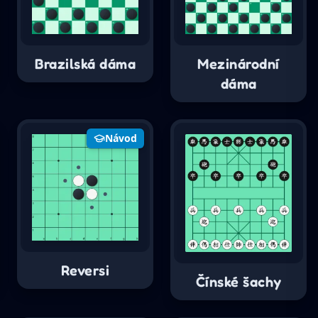
Brazilská dáma
Mezinárodní
dáma
Návod
Reversi
Čínské šachy