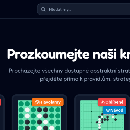
Prozkoumejte naši k
Procházejte všechny dostupné abstraktní strate
přejděte přímo k pravidlům, strateg
Hlavolamy
Oblíbené
Návod