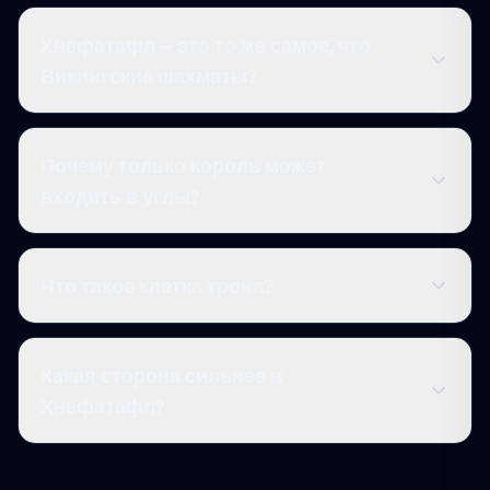
Хнефатафл — это то же самое, что
Викингские шахматы?
Почему только король может
входить в углы?
Что такое клетка трона?
Какая сторона сильнее в
Хнефатафл?