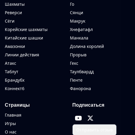
Шахматы
Го
Реверси
Сянци
Сёги
Макрук
Корейские шахматы
Хнефатафл
Китайские шашки
Манкала
Амазонки
Долина королей
Линии действия
Прорыв
Атакс
Гекс
Таблут
Таулбвардд
Брандубх
Пенте
Коннект6
Фанорона
Страницы
Подписаться
Главная
Игры
Отправить отзыв
О нас