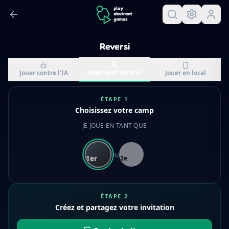
Reversi
Jouer avec un ami
Jouer contre l'IA
Jouer en local
ÉTAPE 1
Choisissez votre camp
JE JOUE EN TANT QUE
ou
1er
2e
ÉTAPE 2
Créez et partagez votre invitation