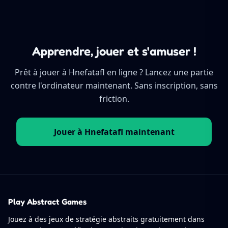
Apprendre, jouer et s'amuser !
Prêt à jouer à Hnefatafl en ligne ? Lancez une partie
contre l'ordinateur maintenant. Sans inscription, sans
friction.
Jouer à Hnefatafl maintenant
Play Abstract Games
Jouez à des jeux de stratégie abstraits gratuitement dans