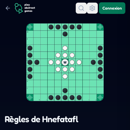
Connexion
Règles de Hnefatafl