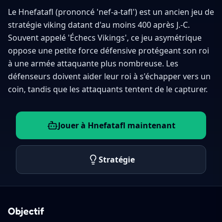
Le Hnefatafl (prononcé 'nef-a-tafl') est un ancien jeu de
stratégie viking datant d'au moins 400 après J.-C.
Souvent appelé 'Échecs Vikings', ce jeu asymétrique
oppose une petite force défensive protégeant son roi
à une armée attaquante plus nombreuse. Les
défenseurs doivent aider leur roi à s'échapper vers un
coin, tandis que les attaquants tentent de le capturer.
Jouer à Hnefatafl maintenant
Stratégie
Objectif