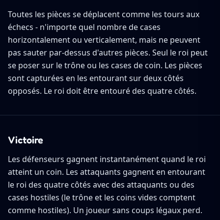
Toutes les pièces se déplacent comme les tours aux
échecs - n'importe quel nombre de cases
horizontalement ou verticalement, mais ne peuvent
pas sauter par-dessus d'autres pièces. Seul le roi peut
se poser sur le trône ou les cases de coin. Les pièces
sont capturées en les entourant sur deux côtés
opposés. Le roi doit être entouré des quatre côtés.
Victoire
Les défenseurs gagnent instantanément quand le roi
atteint un coin. Les attaquants gagnent en entourant
le roi des quatre côtés avec des attaquants ou des
cases hostiles (le trône et les coins vides comptent
comme hostiles). Un joueur sans coups légaux perd.