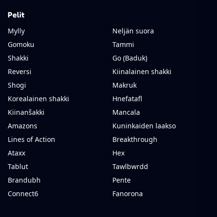
Pelit
Mylly
Neljän suora
Gomoku
Tammi
Shakki
Go (Baduk)
Reversi
Kiinalainen shakki
Shogi
Makruk
Korealainen shakki
Hnefatafl
Kiinanšakki
Mancala
Amazons
Kuninkaiden laakso
Lines of Action
Breakthrough
Ataxx
Hex
Tablut
Tawlbwrdd
Brandubh
Pente
Connect6
Fanorona