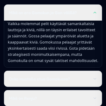
Mikä on ero Gomokun ja Gon välillä?
Vaikka molemmat pelit käyttävät samankaltaisia
lauttoja ja kiviä, niillä on täysin erilaiset tavoitteet
ja säännöt. Gossa pelaajat ympäröivät aluetta ja
kaappaavat kiviä. Gomokussa pelaajat yrittävät
yksinkertaisesti saada viisi rivissä. Gota pidetään
strategisesti monimutkaisempana, mutta
Gomokulla on omat syvät taktiset mahdollisuudet.
Onko mustalla etua Gomokussa?
Mikä on Renju?