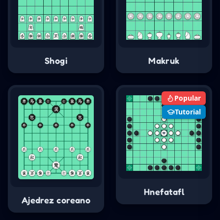
Shogi
Makruk
Popular
Tutorial
Hnefatafl
Ajedrez coreano