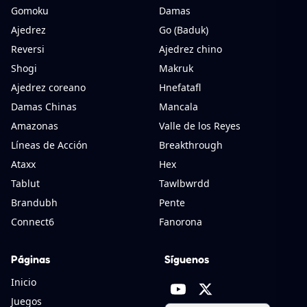
Gomoku
Damas
Ajedrez
Go (Baduk)
Reversi
Ajedrez chino
Shogi
Makruk
Ajedrez coreano
Hnefatafl
Damas Chinas
Mancala
Amazonas
Valle de los Reyes
Líneas de Acción
Breakthrough
Ataxx
Hex
Tablut
Tawlbwrdd
Brandubh
Pente
Connect6
Fanorona
Páginas
Síguenos
Inicio
Juegos