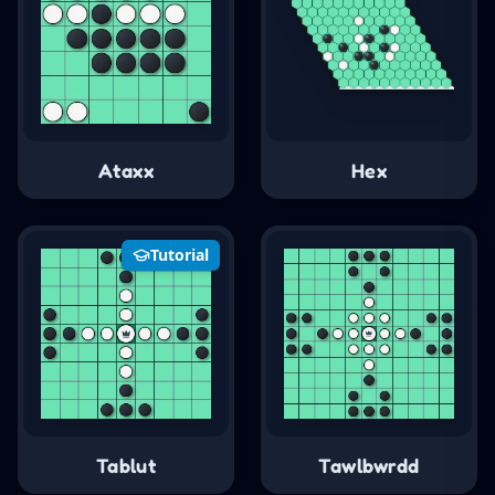
Ataxx
Hex
Tutorial
Tablut
Tawlbwrdd