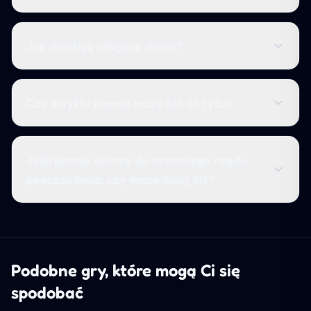
Jak działają latające damki?
Czy zwykły pionek może bić do tyłu?
Jeśli pionek dotrze do ostatniego rzędu
podczas bicia, czy może dalej bić?
Podobne gry, które mogą Ci się
spodobać