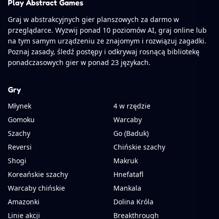
Play Abstract Games
Graj w abstrakcyjnych gier planszowych za darmo w
przeglądarce. Wyzwij ponad 10 poziomów AI, graj online lub
na tym samym urządzeniu ze znajomym i rozwiązuj zagadki.
Poznaj zasady, śledź postępy i odkrywaj rosnącą bibliotekę
ponadczasowych gier w ponad 23 językach.
Gry
Młynek
4 w rzędzie
Gomoku
Warcaby
Szachy
Go (Baduk)
Reversi
Chińskie szachy
Shogi
Makruk
Koreańskie szachy
Hnefatafl
Warcaby chińskie
Mankala
Amazonki
Dolina Króla
Linie akcji
Breakthrough