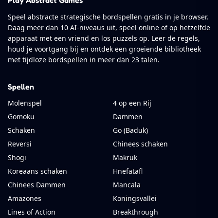
Speel abstracte strategische bordspellen gratis in je browser.
Daag meer dan 10 AI-niveaus uit, speel online of op hetzelfde
apparaat met een vriend en los puzzels op. Leer de regels,
houd je voortgang bij en ontdek een groeiende bibliotheek
met tijdloze bordspellen in meer dan 23 talen.
Spellen
Molenspel
4 op een Rij
Gomoku
Dammen
Schaken
Go (Baduk)
Reversi
Chinees schaken
Shogi
Makruk
Koreaans schaken
Hnefatafl
Chinees Dammen
Mancala
Amazones
Koningsvallei
Lines of Action
Breakthrough