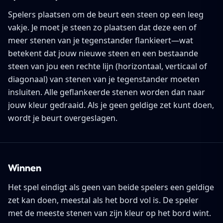
Spelers plaatsen om de beurt een steen op een leeg
vakje. Je moet je steen zo plaatsen dat deze een of
meer stenen van je tegenstander flankieert—wat
betekent dat jouw nieuwe steen en een bestaande
steen van jou een rechte lijn (horizontaal, verticaal of
diagonaal) van stenen van je tegenstander moeten
insluiten. Alle geflankeerde stenen worden dan naar
jouw kleur gedraaid. Als je geen geldige zet kunt doen,
wordt je beurt overgeslagen.
Winnen
Het spel eindigt als geen van beide spelers een geldige
zet kan doen, meestal als het bord vol is. De speler
met de meeste stenen van zijn kleur op het bord wint.