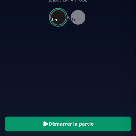
JE JOUE EN TANT QUE
ou
1er
2e
Démarrer la partie