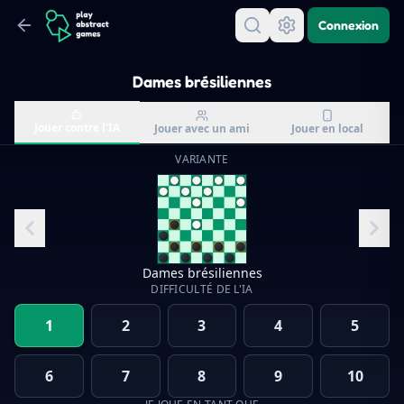
Connexion
Dames brésiliennes
Jouer contre l'IA
Jouer avec un ami
Jouer en local
VARIANTE
Dames brésiliennes
DIFFICULTÉ DE L'IA
1
2
3
4
5
6
7
8
9
10