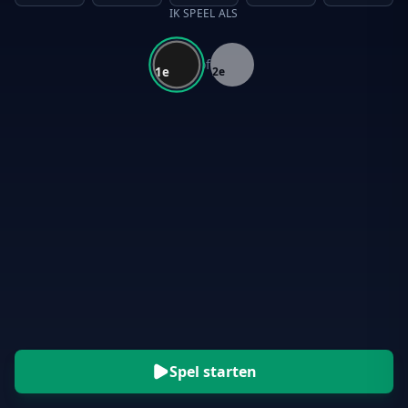
IK SPEEL ALS
of
1e
2e
Spel starten