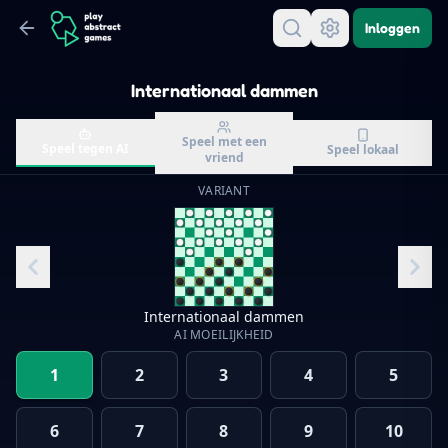
Inloggen
Internationaal dammen
Speel met een
Speel tegen AI
Speel lokaal
vriend
VARIANT
Internationaal dammen
AI MOEILIJKHEID
1
2
3
4
5
6
7
8
9
10